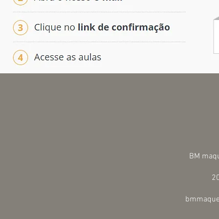
BM maque
2
bmmaque