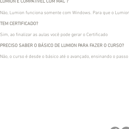
LUMION É
COMPATÍVEL COM MAC
?
Não, Lumion funciona somente com Windows. Para que o Lumion
TEM CERTIFICADO?
Sim, ao finalizar as aulas você pode gerar o Certificado
PRECISO SABER O BÁSICO DE LUMION PARA FAZER O CURSO?
Não, o curso é desde o básico até o avançado, ensinando o passo a
BM maque
2
bmmaque