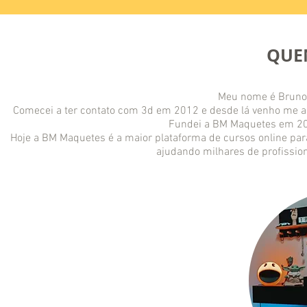
QUE
Meu nome é Bruno 
Comecei a ter contato com 3d em 2012 e desde lá venho me a
Fundei a BM Maquetes em 201
Hoje a BM Maquetes é a maior plataforma de cursos online para
ajudando milhares de profission