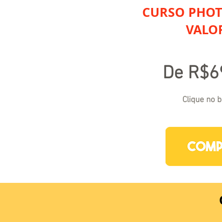
CURSO PHO
VALO
De R$6
Clique no 